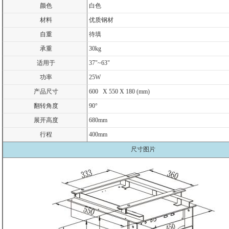
颜色
白色
材料
优质钢材
自重
待填
承重
30kg
适用于
37"~63"
功率
25W
产品尺寸
600 X 550 X 180 (mm)
翻转角度
90°
展开高度
680mm
行程
400mm
尺寸图片