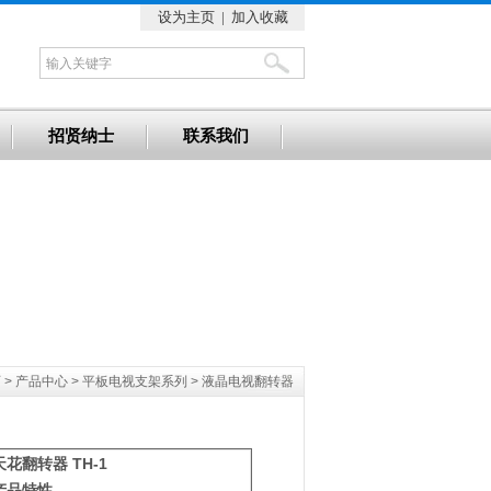
设为主页
|
加入收藏
招贤纳士
联系我们
页
>
产品中心
>
平板电视支架系列
>
液晶电视翻转器
TH-1
天花翻转器
产品特性