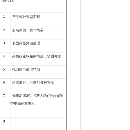
1
产品设计造型美观
2
安装简便，操作简易
3
表面高级烤漆处理
4
高质碳素钢精制而成，坚固可靠
5
孔口细节处理精细
6
超强兼容，可调配各种宽度
7
选用名牌
3C
、
CE
认证的异步减速
带电磁刹车电机
8