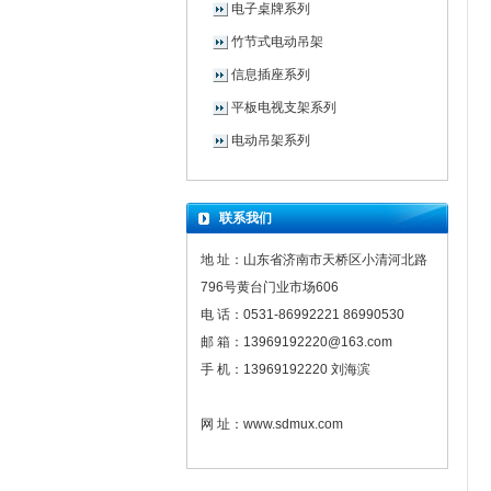
电子桌牌系列
竹节式电动吊架
信息插座系列
平板电视支架系列
电动吊架系列
联系我们
地 址：山东省济南市天桥区小清河北路
796号黄台门业市场606
电 话：0531-86992221 86990530
邮 箱：13969192220@163.com
手 机：13969192220 刘海滨
网 址：www.sdmux.com